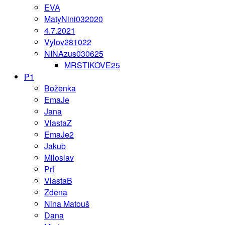
EVA
MatyNini032020
4.7.2021
Vylov281022
NINAzus030625
MRSTIKOVE25
P1
Boženka
EmaJe
Jana
VlastaZ
EmaJe2
Jakub
Miloslav
Prf
VlastaB
Zdena
Nina Matouš
Dana