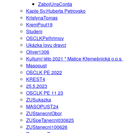
ZabojUnaCorda
Kaple Sv.Huberta Petrovsko
KristynaTomas
KremPout19
Studeni
OSCLKPelhrimov
Ukázka lovu dravci
Oliver1306
Kulturní léto 2021 * Matice Křemešnická o.p.s.
Masopust
OSCLK PE 2022
KREST4
25.5.2023
OSCLK PE 11 23
ZUSukazka
MASOPUST24
ZUStanecniObor
ZUSpeTanecni030625
ZUStanecni100626