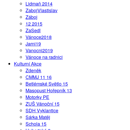
Lidmaň 2014
ZabojVlastislav
Záboj
12 2015
ZaSedl
Vánoce2018
Jarni19
Vanocni2019
Vánoce na radnici
Kulturní Akce
Zdeněk
CMMJ 11 16
Betlémské Světlo 15
Masopust Hořepník 13
Motorky PE
ZUŠ Vánoční 15
SDH Vyklantice
Sárka Matěj
Schola 15