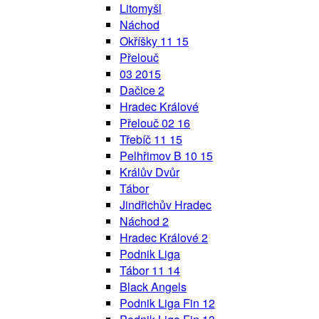
Litomyšl
Náchod
Okříšky 11 15
Přelouč
03 2015
Dačice 2
Hradec Králové
Přelouč 02 16
Třebíč 11 15
Pelhřimov B 10 15
Králův Dvůr
Tábor
Jindřichův Hradec
Náchod 2
Hradec Králové 2
Podnik Liga
Tábor 11 14
Black Angels
Podnik Liga Fin 12