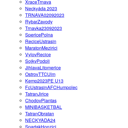
XraceTrnava
Neckyáda 2023
TRNAVA02092023
RybarZavody
Trnavka23092023
SpericePolna
ReciceUstrasin
MaratonMezirici
VylovRecice
SojkyPodoli
JihlavaLitomerice
OstrovTTCUlm
Kemp2023PE U13
FcUstrasinAFCHumpolec
TatranJirice
ChodovPlantas
MINIBASKETBAL
TatranObratan
NECKYADA24
SpartakHonzici