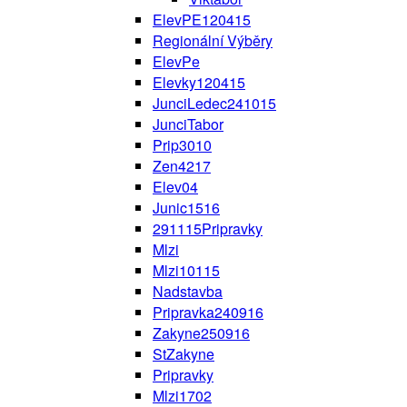
ElevPE120415
Regionální Výběry
ElevPe
Elevky120415
JunciLedec241015
JunciTabor
Prip3010
Zen4217
Elev04
Junic1516
291115Pripravky
Mlzi
Mlzi10115
Nadstavba
Pripravka240916
Zakyne250916
StZakyne
Pripravky
Mlzi1702