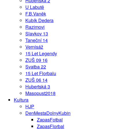
Hubertská 2
U Labutě
F.B.Vaněk
Kubík Dedera
Razimovi
Slavkov 13
Taneční 14
Vernisáž
15 Let Legendy
ZUŠ 09 16
Svatba 22
15 Let Florbalu
ZUŠ 06 14
Hubertská 3
Masopust2018
Kultura
HJP
DenMestaDolnyKubin
ZapasFotbal
ZapasFlorbal