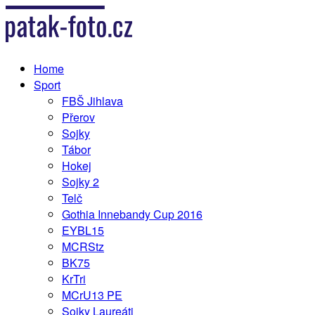
Home
Sport
FBŠ Jihlava
Přerov
Sojky
Tábor
Hokej
Sojky 2
Telč
Gothia Innebandy Cup 2016
EYBL15
MCRStz
BK75
KrTri
MCrU13 PE
Sojky Laureáti