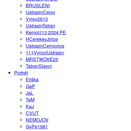
BRUSLENI
UstrasinCejov
Vylov2610
UstrasinTatran
KempU13 2024 PE
HCerekevJirice
UstrasinCernovice
111VyrociUstrasin
MRSTIKOVE25
TatranSlavoj
Portrét
Eliška
GaP
JaL
TaM
KaJ
CVUT
NEMOJOV
GyPe1981