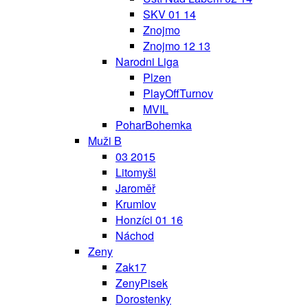
SKV 01 14
Znojmo
Znojmo 12 13
Narodni Liga
Plzen
PlayOffTurnov
MVIL
PoharBohemka
Muži B
03 2015
Litomyšl
Jaroměř
Krumlov
Honzíci 01 16
Náchod
Zeny
Zak17
ZenyPisek
Dorostenky