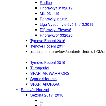
Rodice
Pripravky13102019
Mlzi031119
Pripravky011219
Liga Vysočiny elévů 14.12.2019
Přípravky .Elevové
Pripravky01032020
Tymove Foceni 2016
Tymove Foceni 2017
;description:;preview:/content/1.index/1.CMo
Tymove Foceni 2019
Turnaj20let
SPARTAK WARRIORS
SpartakHornets
SPARTAkOPAVA
Pacovští Honzíci
Sezóna 2017_2018
JI
PI