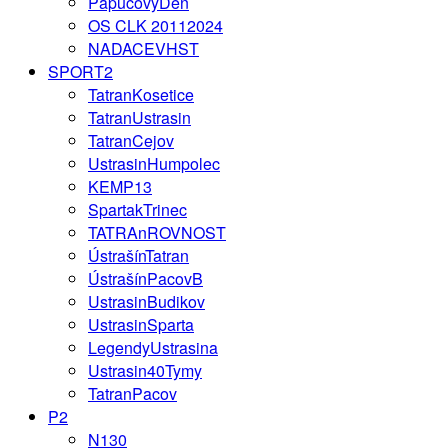
PapucovyDen
OS CLK 20112024
NADACEVHST
SPORT2
TatranKosetice
TatranUstrasin
TatranCejov
UstrasinHumpolec
KEMP13
SpartakTrinec
TATRAnROVNOST
ÚstrašínTatran
ÚstrašínPacovB
UstrasinBudikov
UstrasinSparta
LegendyUstrasina
Ustrasin40Tymy
TatranPacov
P2
N130