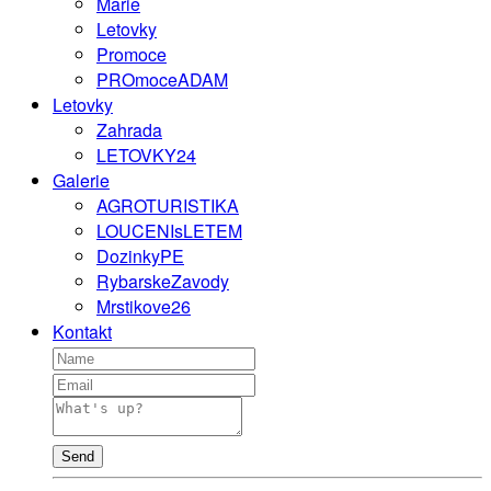
Marie
Letovky
Promoce
PROmoceADAM
Letovky
Zahrada
LETOVKY24
Galerie
AGROTURISTIKA
LOUCENIsLETEM
DozinkyPE
RybarskeZavody
Mrstikove26
Kontakt
Send