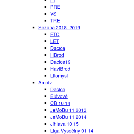
PRE
VS
TRE
Sezóna 2018_2019
FTC
LET
Dacice
HBrod
Dacice19
HavlBrod
Litomysl
Archiv
Dačice
Elévové
CB 10 14
JeMoBu 11 2013
JeMoBu 11 2014
Jihlava 10 15
Liga Vysočiny 01 14