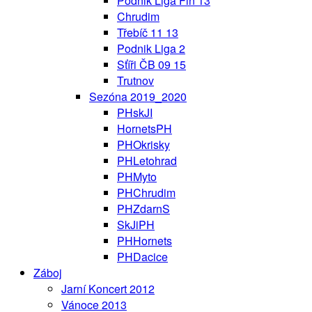
Podnik Liga Fin 13
Chrudim
Třebíč 11 13
Podnik Liga 2
Sťíři ČB 09 15
Trutnov
Sezóna 2019_2020
PHskJI
HornetsPH
PHOkrisky
PHLetohrad
PHMyto
PHChrudim
PHZdarnS
SkJiPH
PHHornets
PHDacice
Záboj
Jarní Koncert 2012
Vánoce 2013