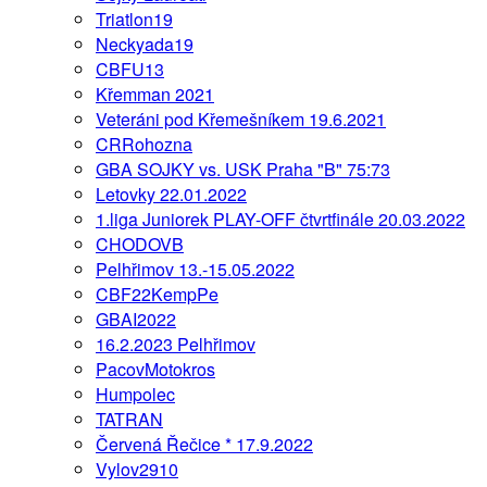
Triatlon19
Neckyada19
CBFU13
Křemman 2021
Veteráni pod Křemešníkem 19.6.2021
CRRohozna
GBA SOJKY vs. USK Praha "B" 75:73
Letovky 22.01.2022
1.liga Juniorek PLAY-OFF čtvrtfinále 20.03.2022
CHODOVB
Pelhřimov 13.-15.05.2022
CBF22KempPe
GBAI2022
16.2.2023 Pelhřimov
PacovMotokros
Humpolec
TATRAN
Červená Řečice * 17.9.2022
Vylov2910