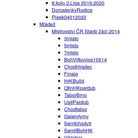
8.kolo 2.Liga 2019.2020
DorostenkyRodice
Pisek04012020
Mládež
Mistrovství ČR Starší žáci 2014
3misto
5misto
7misto
BohVitkovice10514
ChodHradec
Finale
HrKBulld
QfinHKpardub
TaborBrno
UstiPardub
Chodtabor
Galerytymy
Semfchodvit
SemifBohHK
Viktabor