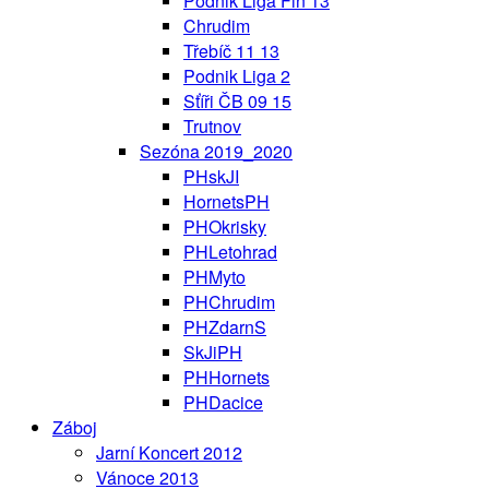
Podnik Liga Fin 13
Chrudim
Třebíč 11 13
Podnik Liga 2
Sťíři ČB 09 15
Trutnov
Sezóna 2019_2020
PHskJI
HornetsPH
PHOkrisky
PHLetohrad
PHMyto
PHChrudim
PHZdarnS
SkJiPH
PHHornets
PHDacice
Záboj
Jarní Koncert 2012
Vánoce 2013