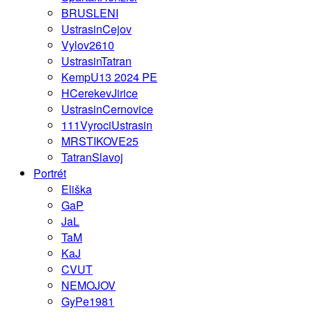
BRUSLENI
UstrasinCejov
Vylov2610
UstrasinTatran
KempU13 2024 PE
HCerekevJirice
UstrasinCernovice
111VyrociUstrasin
MRSTIKOVE25
TatranSlavoj
Portrét
Eliška
GaP
JaL
TaM
KaJ
CVUT
NEMOJOV
GyPe1981