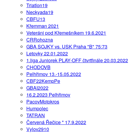
Triatlon19
Neckyada19
CBFU13
Křemman 2021
Veteráni pod Křemešníkem 19.6.2021
CRRohozna
GBA SOJKY vs. USK Praha "B" 75:73
Letovky 22.01.2022
1.liga Juniorek PLAY-OFF čtvrtfinále 20.03.2022
CHODOVB
Pelhřimov 13.-15.05.2022
CBF22KempPe
GBAI2022
16.2.2023 Pelhřimov
PacovMotokros
Humpolec
TATRAN
Červená Řečice * 17.9.2022
Vylov2910