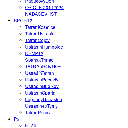
PapucovyDen
OS CLK 20112024
NADACEVHST
SPORT2
TatranKosetice
TatranUstrasin
TatranCejov
UstrasinHumpolec
KEMP13
SpartakTrinec
TATRAnROVNOST
ÚstrašínTatran
ÚstrašínPacovB
UstrasinBudikov
UstrasinSparta
LegendyUstrasina
Ustrasin40Tymy
TatranPacov
P2
N130