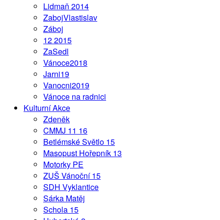
Lidmaň 2014
ZabojVlastislav
Záboj
12 2015
ZaSedl
Vánoce2018
Jarni19
Vanocni2019
Vánoce na radnici
Kulturní Akce
Zdeněk
CMMJ 11 16
Betlémské Světlo 15
Masopust Hořepník 13
Motorky PE
ZUŠ Vánoční 15
SDH Vyklantice
Sárka Matěj
Schola 15