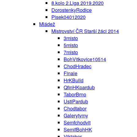
8.kolo 2.Liga 2019.2020
DorostenkyRodice
Pisek04012020
Mládež
Mistrovství ČR Starší žáci 2014
3misto
5misto
7misto
BohVitkovice10514
ChodHradec
Finale
HrKBulld
QfinHKpardub
TaborBrno
UstiPardub
Chodtabor
Galerytymy
Semfchodvit
SemifBohHK
Viktabor