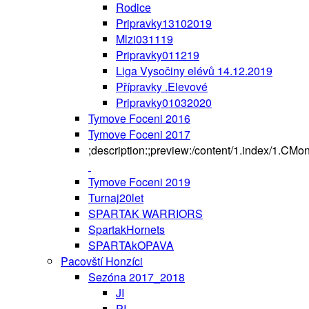
Rodice
Pripravky13102019
Mlzi031119
Pripravky011219
Liga Vysočiny elévů 14.12.2019
Přípravky .Elevové
Pripravky01032020
Tymove Foceni 2016
Tymove Foceni 2017
;description:;preview:/content/1.index/1.CMo
Tymove Foceni 2019
Turnaj20let
SPARTAK WARRIORS
SpartakHornets
SPARTAkOPAVA
Pacovští Honzíci
Sezóna 2017_2018
JI
PI