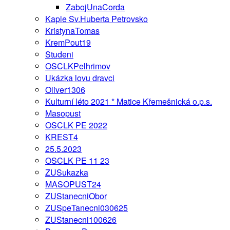
ZabojUnaCorda
Kaple Sv.Huberta Petrovsko
KristynaTomas
KremPout19
Studeni
OSCLKPelhrimov
Ukázka lovu dravci
Oliver1306
Kulturní léto 2021 * Matice Křemešnická o.p.s.
Masopust
OSCLK PE 2022
KREST4
25.5.2023
OSCLK PE 11 23
ZUSukazka
MASOPUST24
ZUStanecniObor
ZUSpeTanecni030625
ZUStanecni100626