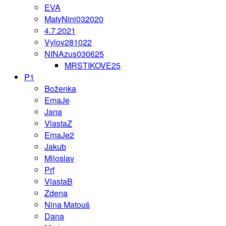
EVA
MatyNini032020
4.7.2021
Vylov281022
NINAzus030625
MRSTIKOVE25
P1
Boženka
EmaJe
Jana
VlastaZ
EmaJe2
Jakub
Miloslav
Prf
VlastaB
Zdena
Nina Matouš
Dana