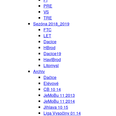
PRE
VS
TRE
Sezóna 2018_2019
FTC
LET
Dacice
HBrod
Dacice19
HavlBrod
Litomysl
Archiv
Dačice
Elévové
CB 10 14
JeMoBu 11 2013
JeMoBu 11 2014
Jihlava 10 15
Liga Vysočiny 01 14