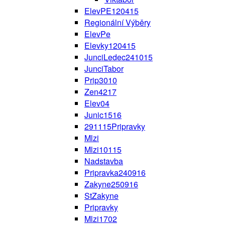
ElevPE120415
Regionální Výběry
ElevPe
Elevky120415
JunciLedec241015
JunciTabor
Prip3010
Zen4217
Elev04
Junic1516
291115Pripravky
Mlzi
Mlzi10115
Nadstavba
Pripravka240916
Zakyne250916
StZakyne
Pripravky
Mlzi1702