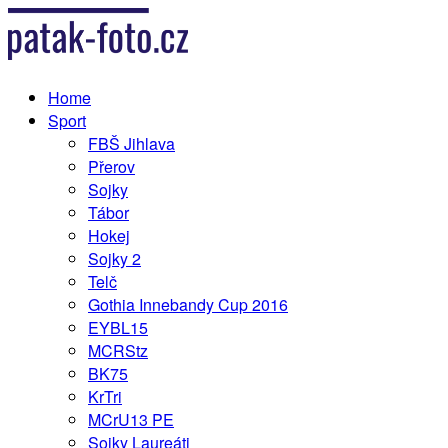
Home
Sport
FBŠ Jihlava
Přerov
Sojky
Tábor
Hokej
Sojky 2
Telč
Gothia Innebandy Cup 2016
EYBL15
MCRStz
BK75
KrTri
MCrU13 PE
Sojky Laureáti