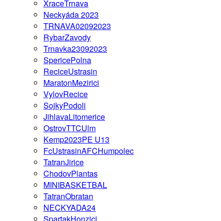
XraceTrnava
Neckyáda 2023
TRNAVA02092023
RybarZavody
Trnavka23092023
SpericePolna
ReciceUstrasin
MaratonMezirici
VylovRecice
SojkyPodoli
JihlavaLitomerice
OstrovTTCUlm
Kemp2023PE U13
FcUstrasinAFCHumpolec
TatranJirice
ChodovPlantas
MINIBASKETBAL
TatranObratan
NECKYADA24
SpartakHonzici