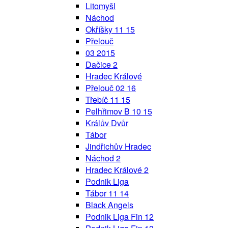
Litomyšl
Náchod
Okříšky 11 15
Přelouč
03 2015
Dačice 2
Hradec Králové
Přelouč 02 16
Třebíč 11 15
Pelhřimov B 10 15
Králův Dvůr
Tábor
Jindřichův Hradec
Náchod 2
Hradec Králové 2
Podnik Liga
Tábor 11 14
Black Angels
Podnik Liga Fin 12