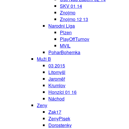
SKV 01 14
Znojmo
Znojmo 12 13
Narodni Liga
Plzen
PlayOffTurnov
MVIL
PoharBohemka
Muži B
03 2015
Litomyšl
Jaroměř
Krumlov
Honzíci 01 16
Náchod
Zeny
Zak17
ZenyPisek
Dorostenky