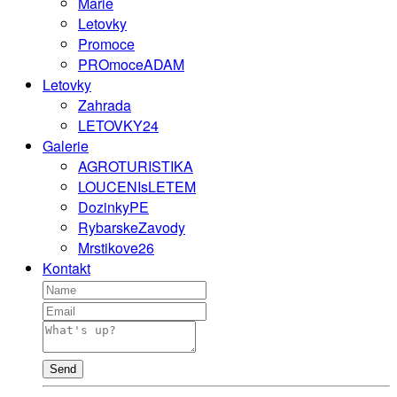
Marie
Letovky
Promoce
PROmoceADAM
Letovky
Zahrada
LETOVKY24
Galerie
AGROTURISTIKA
LOUCENIsLETEM
DozinkyPE
RybarskeZavody
Mrstikove26
Kontakt
Send