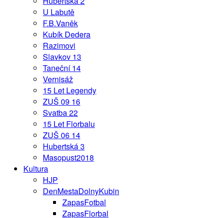
Hubertská 2
U Labutě
F.B.Vaněk
Kubík Dedera
Razimovi
Slavkov 13
Taneční 14
Vernisáž
15 Let Legendy
ZUŠ 09 16
Svatba 22
15 Let Florbalu
ZUŠ 06 14
Hubertská 3
Masopust2018
Kultura
HJP
DenMestaDolnyKubin
ZapasFotbal
ZapasFlorbal