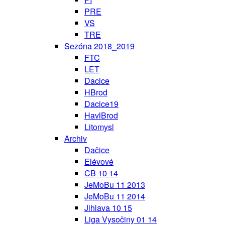
PRE
VS
TRE
Sezóna 2018_2019
FTC
LET
Dacice
HBrod
Dacice19
HavlBrod
Litomysl
Archiv
Dačice
Elévové
CB 10 14
JeMoBu 11 2013
JeMoBu 11 2014
Jihlava 10 15
Liga Vysočiny 01 14