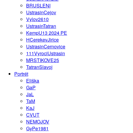
BRUSLENI
UstrasinCejov
Vylov2610
UstrasinTatran
KempU13 2024 PE
HCerekevJirice
UstrasinCernovice
111VyrociUstrasin
MRSTIKOVE25
TatranSlavoj
Portrét
Eliška
GaP
JaL
TaM
KaJ
CVUT
NEMOJOV
GyPe1981