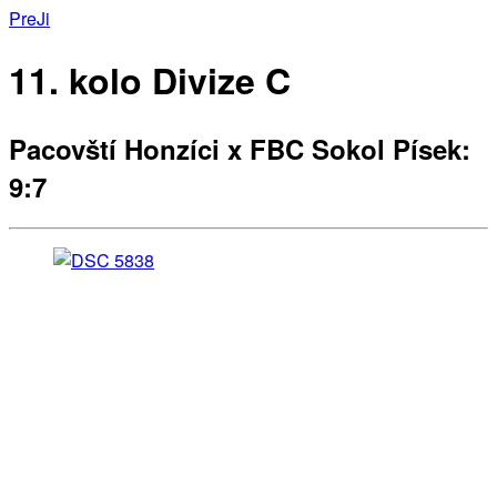
Pre
Ji
11. kolo Divize C
Pacovští Honzíci x FBC Sokol Písek:
9:7