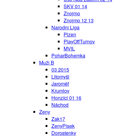
SKV 01 14
Znojmo
Znojmo 12 13
Narodni Liga
Plzen
PlayOffTurnov
MVIL
PoharBohemka
Muži B
03 2015
Litomyšl
Jaroměř
Krumlov
Honzíci 01 16
Náchod
Zeny
Zak17
ZenyPisek
Dorostenky