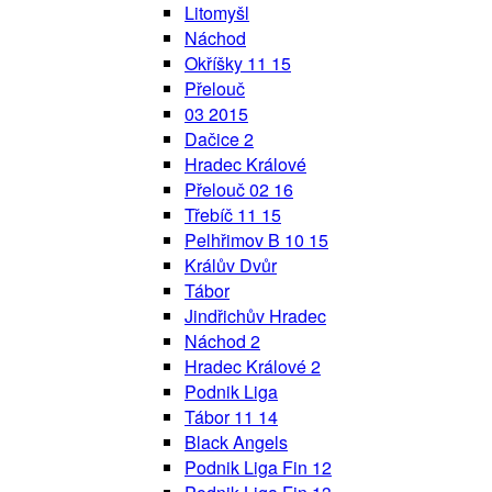
Litomyšl
Náchod
Okříšky 11 15
Přelouč
03 2015
Dačice 2
Hradec Králové
Přelouč 02 16
Třebíč 11 15
Pelhřimov B 10 15
Králův Dvůr
Tábor
Jindřichův Hradec
Náchod 2
Hradec Králové 2
Podnik Liga
Tábor 11 14
Black Angels
Podnik Liga Fin 12