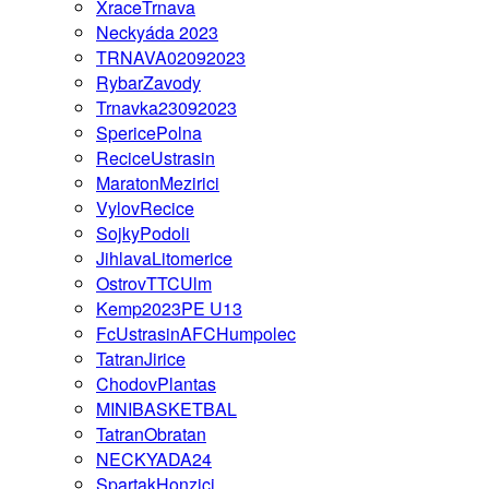
XraceTrnava
Neckyáda 2023
TRNAVA02092023
RybarZavody
Trnavka23092023
SpericePolna
ReciceUstrasin
MaratonMezirici
VylovRecice
SojkyPodoli
JihlavaLitomerice
OstrovTTCUlm
Kemp2023PE U13
FcUstrasinAFCHumpolec
TatranJirice
ChodovPlantas
MINIBASKETBAL
TatranObratan
NECKYADA24
SpartakHonzici