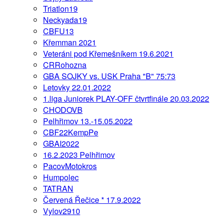
Triatlon19
Neckyada19
CBFU13
Křemman 2021
Veteráni pod Křemešníkem 19.6.2021
CRRohozna
GBA SOJKY vs. USK Praha "B" 75:73
Letovky 22.01.2022
1.liga Juniorek PLAY-OFF čtvrtfinále 20.03.2022
CHODOVB
Pelhřimov 13.-15.05.2022
CBF22KempPe
GBAI2022
16.2.2023 Pelhřimov
PacovMotokros
Humpolec
TATRAN
Červená Řečice * 17.9.2022
Vylov2910