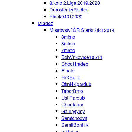
8.kolo 2.Liga 2019.2020
DorostenkyRodice
Pisek04012020
Mládež
Mistrovství ČR Starší žáci 2014
3misto
5misto
7misto
BohVitkovice10514
ChodHradec
Finale
HrKBulld
QfinHKpardub
TaborBrno
UstiPardub
Chodtabor
Galerytymy
Semfchodvit
SemifBohHK
Viktabor