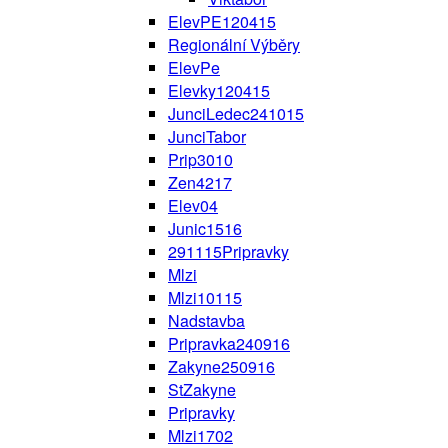
ElevPE120415
Regionální Výběry
ElevPe
Elevky120415
JunciLedec241015
JunciTabor
Prip3010
Zen4217
Elev04
Junic1516
291115Pripravky
Mlzi
Mlzi10115
Nadstavba
Pripravka240916
Zakyne250916
StZakyne
Pripravky
Mlzi1702