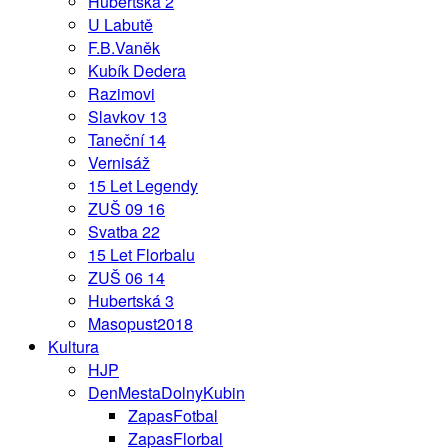
Hubertská 2
U Labutě
F.B.Vaněk
Kubík Dedera
Razimovi
Slavkov 13
Taneční 14
Vernisáž
15 Let Legendy
ZUŠ 09 16
Svatba 22
15 Let Florbalu
ZUŠ 06 14
Hubertská 3
Masopust2018
Kultura
HJP
DenMestaDolnyKubin
ZapasFotbal
ZapasFlorbal