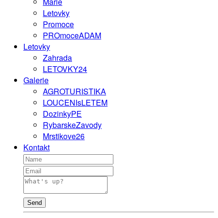
Marie
Letovky
Promoce
PROmoceADAM
Letovky
Zahrada
LETOVKY24
Galerie
AGROTURISTIKA
LOUCENIsLETEM
DozinkyPE
RybarskeZavody
Mrstikove26
Kontakt
Send