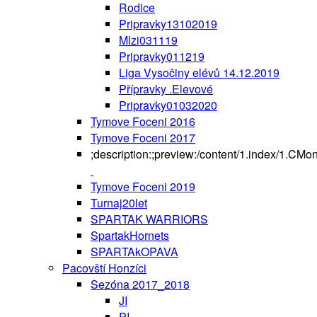
Rodice
Pripravky13102019
Mlzi031119
Pripravky011219
Liga Vysočiny elévů 14.12.2019
Přípravky .Elevové
Pripravky01032020
Tymove Foceni 2016
Tymove Foceni 2017
;description:;preview:/content/1.index/1.CMo
Tymove Foceni 2019
Turnaj20let
SPARTAK WARRIORS
SpartakHornets
SPARTAkOPAVA
Pacovští Honzíci
Sezóna 2017_2018
JI
PI