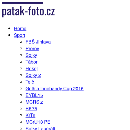
Home
Sport
FBŠ Jihlava
Přerov
Sojky
Tábor
Hokej
Sojky 2
Telč
Gothia Innebandy Cup 2016
EYBL15
MCRStz
BK75
KrTri
MCrU13 PE
Sojky Laureáti