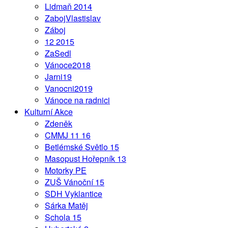
Lidmaň 2014
ZabojVlastislav
Záboj
12 2015
ZaSedl
Vánoce2018
Jarni19
Vanocni2019
Vánoce na radnici
Kulturní Akce
Zdeněk
CMMJ 11 16
Betlémské Světlo 15
Masopust Hořepník 13
Motorky PE
ZUŠ Vánoční 15
SDH Vyklantice
Sárka Matěj
Schola 15