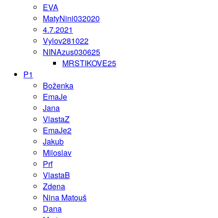
EVA
MatyNini032020
4.7.2021
Vylov281022
NINAzus030625
MRSTIKOVE25
P1
Boženka
EmaJe
Jana
VlastaZ
EmaJe2
Jakub
Miloslav
Prf
VlastaB
Zdena
Nina Matouš
Dana