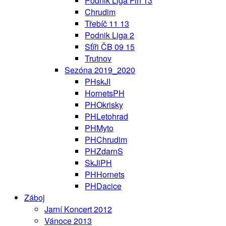
Podnik Liga Fin 13
Chrudim
Třebíč 11 13
Podnik Liga 2
Sťíři ČB 09 15
Trutnov
Sezóna 2019_2020
PHskJI
HornetsPH
PHOkrisky
PHLetohrad
PHMyto
PHChrudim
PHZdarnS
SkJiPH
PHHornets
PHDacice
Záboj
Jarní Koncert 2012
Vánoce 2013