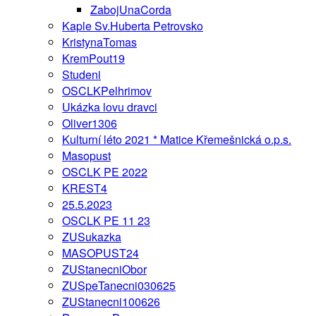
ZabojUnaCorda
Kaple Sv.Huberta Petrovsko
KristynaTomas
KremPout19
Studeni
OSCLKPelhrimov
Ukázka lovu dravci
Oliver1306
Kulturní léto 2021 * Matice Křemešnická o.p.s.
Masopust
OSCLK PE 2022
KREST4
25.5.2023
OSCLK PE 11 23
ZUSukazka
MASOPUST24
ZUStanecniObor
ZUSpeTanecni030625
ZUStanecni100626