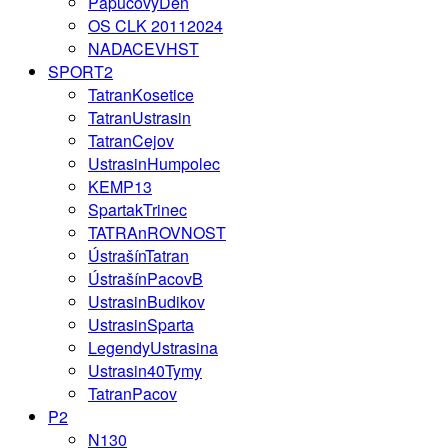
PapucovyDen
OS CLK 20112024
NADACEVHST
SPORT2
TatranKosetice
TatranUstrasin
TatranCejov
UstrasinHumpolec
KEMP13
SpartakTrinec
TATRAnROVNOST
ÚstrašínTatran
ÚstrašínPacovB
UstrasinBudikov
UstrasinSparta
LegendyUstrasina
Ustrasin40Tymy
TatranPacov
P2
N130